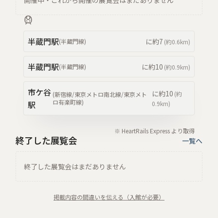
開催中・これから開催の展覧会はまだありません
半蔵門
駅
に約
7
(
半蔵門線
)
(約
0.6km
)
半蔵門
駅
に約
10
(
半蔵門線
)
(約
0.9km
)
市ケ谷
に約
10
(約
(
新宿線/東京メトロ南北線/東京メト
ロ有楽町線
)
駅
0.9km
)
※ HeartRails Express より取得
終了した展覧会
一覧へ
終了した展覧会はまだありません
掲載内容の間違いを伝える（入館が必要）