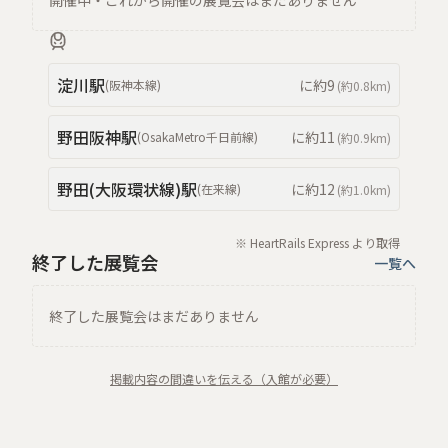
開催中・これから開催の展覧会はまだありません
淀川
駅
に約
9
(
阪神本線
)
(約
0.8km
)
野田阪神
駅
に約
11
(
OsakaMetro千日前線
)
(約
0.9km
)
野田(大阪環状線)
駅
に約
12
(
在来線
)
(約
1.0km
)
※ HeartRails Express より取得
終了した展覧会
一覧へ
終了した展覧会はまだありません
掲載内容の間違いを伝える（入館が必要）