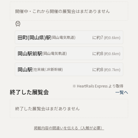
開催中・これから開催の展覧会はまだありません
田町(岡山県)
駅
に約
7
(
岡山電気軌道
)
(約
0.6km
)
岡山駅前
駅
に約
8
(
岡山電気軌道
)
(約
0.6km
)
岡山
駅
に約
8
(
在来線/JR新幹線
)
(約
0.7km
)
※ HeartRails Express より取得
終了した展覧会
一覧へ
終了した展覧会はまだありません
掲載内容の間違いを伝える（入館が必要）