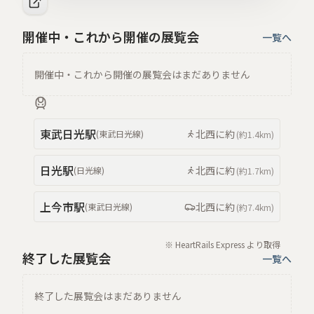
開催中・これから開催の展覧会
一覧へ
開催中・これから開催の展覧会はまだありません
東武日光
駅
北西
に約
(
東武日光線
)
(約
1.4km
)
日光
駅
北西
に約
(
日光線
)
(約
1.7km
)
上今市
駅
北西
に約
(
東武日光線
)
(約
7.4km
)
※ HeartRails Express より取得
終了した展覧会
一覧へ
終了した展覧会はまだありません