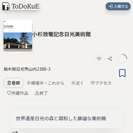
入館する
小杉放菴記念日光美術館
栃木県日光市山内2388-3
巻頭
開催中・これから
近く
アクセス
所蔵作品
終了
世界遺産日光の森と調和した静謐な美術館