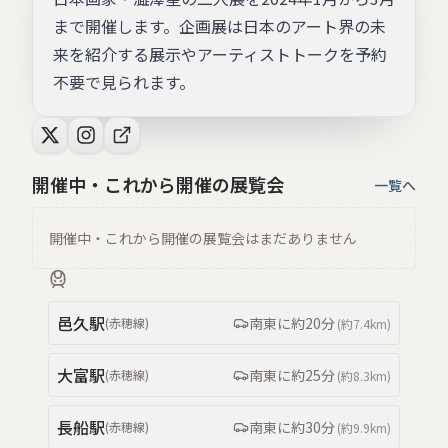
まで開催します。企画展は日本のアート界の未
来を紹介する展示やアーティストトークを予約
不要で見られます。
開催中・これから開催の展覧会
一覧へ
開催中・これから開催の展覧会はまだありません
邑久
駅
南東
に約
20分
(
赤穂線
)
(約
7.4km
)
大富
駅
南東
に約
25分
(
赤穂線
)
(約
8.3km
)
長船
駅
南東
に約
30分
(
赤穂線
)
(約
9.9km
)