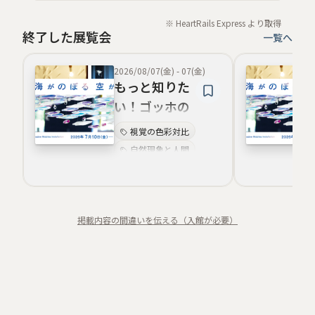
※ HeartRails Express より取得
終了した展覧会
一覧へ
2026/08/07(金)
-
07(金)
もっと知りた
い！ゴッホの
こと！！―ゴ
視覚の色彩対比
ッホのヒマワ
自然現象と人間
リを作ろう！
体験型アート
―
光と風のインスタレ
ーション
海空の循環美
掲載内容の間違いを伝える（入館が必要）
空間芸術
親子で楽しむ美術体
験
波紋の現象化