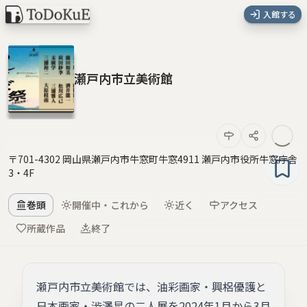
入館する
瀬戸内市立美術館
〒701-4302 岡山県瀬戸内市牛窓町牛窓4911 瀬戸内市役所牛窓庁舎
3・4F
巻頭
開催中・これから
近く
アクセス
所蔵作品
終了
瀬戸内市立美術館では、油彩画家・興梠優護と
日本画家・澁澤星の二人展を2024年1月から3月