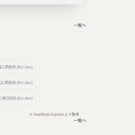
一覧へ
西
に約
6分
(約
2.1km
)
北
に約
6分
(約
2.3km
)
に約
10分
(約
3.4km
)
※ HeartRails Express より取得
一覧へ