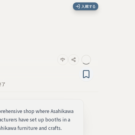
入館する
終了
omprehensive shop where Asahikawa
cturers have set up booths in a
hikawa furniture and crafts.