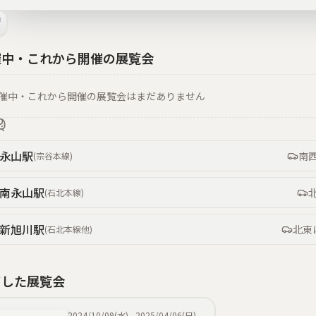
催中・これから開催の展覧会
催中・これから開催の展覧会はまだありません
永山
駅
南
(
宗谷本線
)
南永山
駅
(
石北本線
)
新旭川
駅
北東
(
石北本線
他
)
了した展覧会
2024/10/09(水)
-
2025/04/06(日)