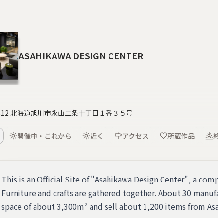
ASAHIKAWA DESIGN CENTER
-8412 北海道旭川市永山二条十丁目１番３５号
開催中・これから
近く
アクセス
所蔵作品
This is an Official Site of "Asahikawa Design Center", a c
Furniture and crafts are gathered together. About 30 manufa
space of about 3,300m² and sell about 1,200 items from Asa